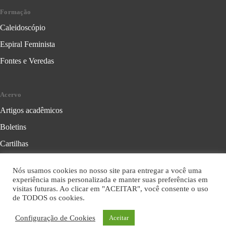
Formação
Caleidoscópio
Espiral Feminista
Fontes e Veredas
Acervo
Artigos acadêmicos
Boletins
Cartilhas
Cadernos de Crítica Feminista
Nós usamos cookies no nosso site para entregar a você uma
Folhetos
experiência mais personalizada e manter suas preferências em
visitas futuras. Ao clicar em "ACEITAR", você consente o uso
Livros
de TODOS os cookies.
Série Formação Política
Configuração de Cookies
Aceitar