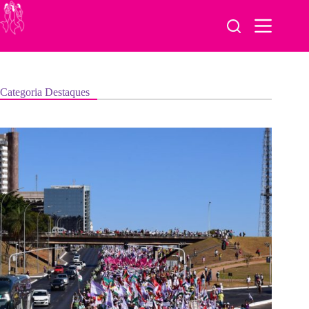
Pular
para
o
conteúdo
Categoria
Destaques