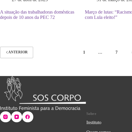
A situação das trabalhadoras domésticas
Março de lutas: “Racism
depois de 10 anos da PEC 72
com Lula eleito!”
1
…
7
ANTERIOR
Sobre
Instituto