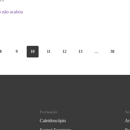
o não acabou
8
9
10
11
12
13
…
38
Formação
Ac
Caleidoscópio
Ar