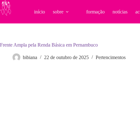
Pular
para
início
sobre
formação
notícias
ac
o
conteúdo
Frente Ampla pela Renda Básica em Pernambuco
bibiana
22 de outubro de 2025
Pertencimentos