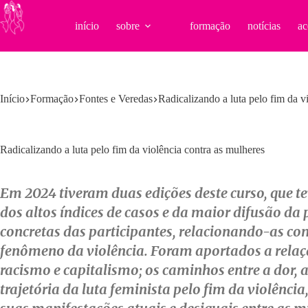
Pular
para
início
sobre
formação
notícias
ac
o
conteúdo
Início
Formação
Fontes e Veredas
Radicalizando a luta pelo fim da v
Radicalizando a luta pelo fim da violência contra as mulheres
Em 2024 tiveram duas edições deste curso, que te
dos altos índices de casos e da maior difusão d
concretas das participantes, relacionando-as c
fenômeno da violência. Foram aportados a relação
racismo e capitalismo; os caminhos entre a dor, a
trajetória da luta feminista pelo fim da violênc