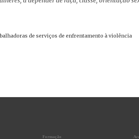
heres, a depender de raça, classe, orientação sexu
abalhadoras de serviços de enfrentamento à violência
Formação
Ac