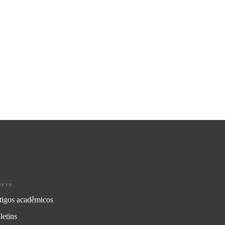
ervo
tigos acadêmicos
letins