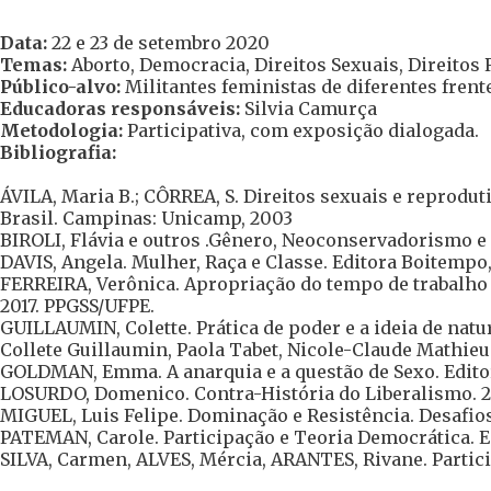
Data:
22 e 23 de setembro 2020
Temas:
Aborto
,
Democracia
,
Direitos Sexuais, Direitos
Público-alvo:
Militantes feministas de diferentes frente
Educadoras responsáveis:
Silvia Camurça
Metodologia:
Participativa, com exposição dialogada.
Bibliografia:
ÁVILA, Maria B.; CÔRREA, S. Direitos sexuais e reproduti
Brasil. Campinas: Unicamp, 2003
BIROLI, Flávia e outros .Gênero, Neoconservadorismo e
DAVIS, Angela. Mulher, Raça e Classe. Editora Boitempo,
FERREIRA, Verônica. Apropriação do tempo de trabalho 
2017. PPGSS/UFPE.
GUILLAUMIN, Colette. Prática de poder e a ideia de natur
Collete Guillaumin, Paola Tabet, Nicole-Claude Mathieu. 
GOLDMAN, Emma. A anarquia e a questão de Sexo. Editor
LOSURDO, Domenico. Contra-História do Liberalismo. 
MIGUEL, Luis Felipe. Dominação e Resistência. Desafio
PATEMAN, Carole. Participação e Teoria Democrática. Ed
SILVA, Carmen, ALVES, Mércia, ARANTES, Rivane. Particip