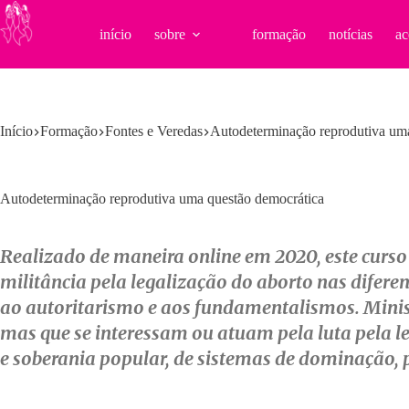
Pular
para
início
sobre
formação
notícias
ac
o
conteúdo
Início
Formação
Fontes e Veredas
Autodeterminação reprodutiva um
Autodeterminação reprodutiva uma questão democrática
Realizado de maneira online em 2020, este curso t
militância pela legalização do aborto nas difere
ao autoritarismo e aos fundamentalismos. Ministr
mas que se interessam ou atuam pela luta pela le
e soberania popular, de sistemas de dominação, 