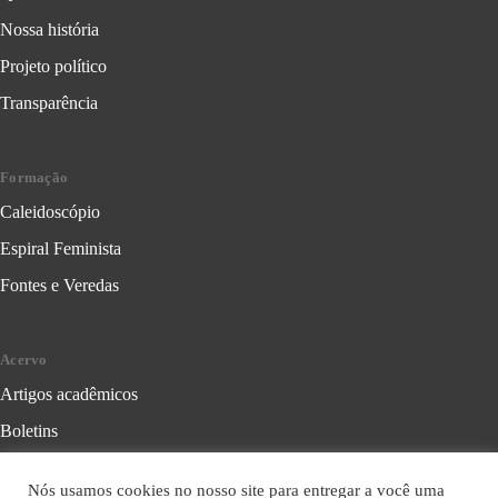
Nossa história
Projeto político
Transparência
Formação
Caleidoscópio
Espiral Feminista
Fontes e Veredas
Acervo
Artigos acadêmicos
Boletins
Cartilhas
Nós usamos cookies no nosso site para entregar a você uma