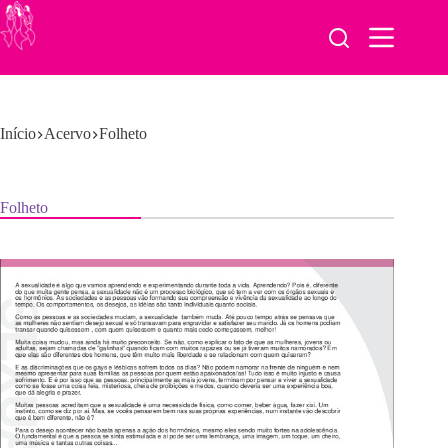
Pular
para
o
conteúdo
Início
Acervo
Folheto
Folheto