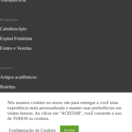
Formação
Caleidoscópio
Espiral Feminista
Fontes e Veredas
Acervo
Artigos acadêmicos
Boletins
Cartilhas
Nós usamos cookies no nosso site para entregar a você uma
Cadernos
experiência mais personalizada e manter suas preferências em
visitas futuras. Ao clicar em "ACEITAR", você consente o uso
Folhetos
de TODOS os cookies.
Livros
Configuração de Cookies
Aceitar