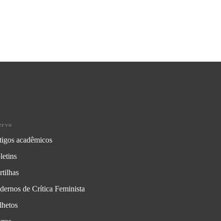
ervo
tigos acadêmicos
letins
rtilhas
dernos de Crítica Feminista
lhetos