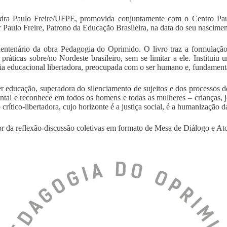
lo Freire/UFPE, promovida conjuntamente com o Centro Paulo Fr
lo Freire, Patrono da Educação Brasileira, na data do seu nascimen
 da obra Pedagogia do Oprimido. O livro traz a formulação de um
as práticas sobre/no Nordeste brasileiro, sem se limitar a ele. Institu
ia educacional libertadora, preocupada com o ser humano e, fundament
 educação, superadora do silenciamento de sujeitos e dos processos d
l e reconhece em todos os homens e todas as mulheres – crianças, jove
rítico-libertadora, cujo horizonte é a justiça social, é a humanização 
r da reflexão-discussão coletivas em formato de Mesa de Diálogo e At