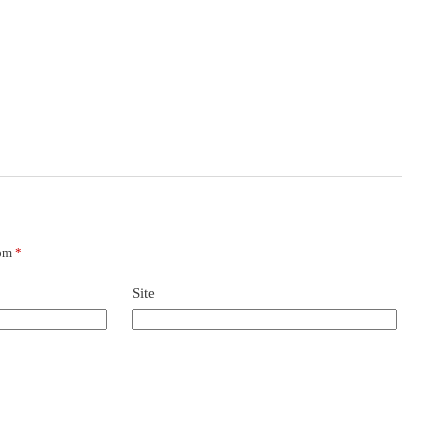
com
*
Site