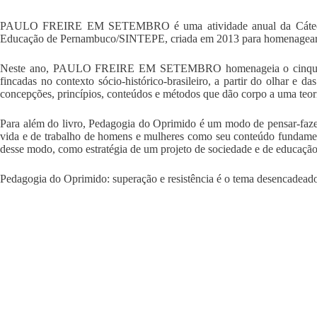
PAULO FREIRE EM SETEMBRO é uma atividade anual da Cátedra Pau
Educação de Pernambuco/SINTEPE, criada em 2013 para homenagear Pau
Neste ano, PAULO FREIRE EM SETEMBRO homenageia o cinquentenário
fincadas no contexto sócio-histórico-brasileiro, a partir do olhar e d
concepções, princípios, conteúdos e métodos que dão corpo a uma teor
Para além do livro, Pedagogia do Oprimido é um modo de pensar-fazer
vida e de trabalho de homens e mulheres como seu conteúdo fundamenta
desse modo, como estratégia de um projeto de sociedade e de educação c
Pedagogia do Oprimido: superação e resistência é o tema desencadeado