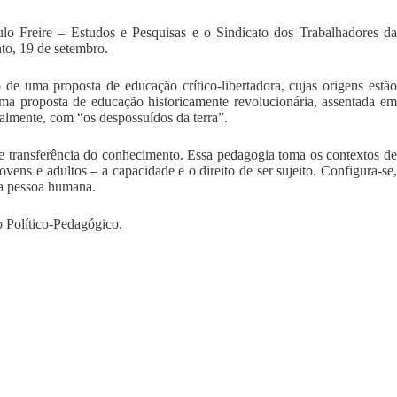
eire – Estudos e Pesquisas e o Sindicato dos Trabalhadores da
to, 19 de setembro.
a proposta de educação crítico-libertadora, cujas origens estão
iu uma proposta de educação historicamente revolucionária, assentada em
almente, com “os despossuídos da terra”.
e transferência do conhecimento. Essa pedagogia toma os contextos de
ns e adultos – a capacidade e o direito de ser sujeito. Configura-se,
da pessoa humana.
o Político-Pedagógico.