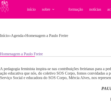
Pular
para
início
sobre
formação
notícias
ac
o
conteúdo
Início
Agenda
Homenagem a Paulo Freire
Homenagem a Paulo Freire
A pedagogia feminista inspira-se nas contribuições freirianas para a pe
ação educativa que nós, do coletivo SOS Corpo, fomos convidadas a pa
Serviço Social e educadora do SOS Corpo, Mércia Alves, nos represen
PAU