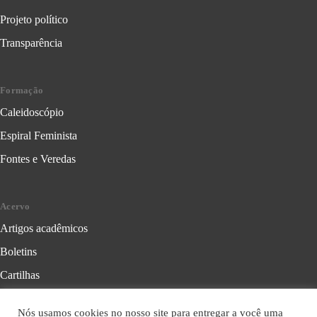
Projeto político
Transparência
Formação
Caleidoscópio
Espiral Feminista
Fontes e Veredas
Acervo
Artigos acadêmicos
Boletins
Cartilhas
Cadernos de Crítica Feminista
Nós usamos cookies no nosso site para entregar a você uma