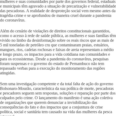
mulheres e suas comunidades por parte dos governos federal, estaduais
e municipais têm agravado a situação de precarização e vulnerabilidade
das pescadoras. A realidade de desproteção social vem mesmo antes da
tragédia-crime e se aprofundou de maneira cruel durante a pandemia
do coronavírus.
Além do cenário de violações de direitos constitucionais garantidos,
como o acesso à rede de saúde pública, as mulheres e suas famílias têm
vivido no limbo da desinformação sobre os reais riscos que as mais de
5 mil toneladas de petróleo cru que contaminaram praias, estuários,
mangues, rios, cadeias rochosas e faixas de areia representam a médio
e longo prazo, os impactos para a vida cotidiana nas comunidades e
para os ecossistemas. Desde a pandemia do coronavírus, pesquisas
foram suspensas e o governo do estado de Pernambuco não tem
repassado verbas para a execução do monitoramento das regiões
atingidas.
Sem uma investigação competente e da total falta de ação do governo
Bolsonaro-Mourão, característica da sua política de morte, pescadoras
e pescadores seguem sem respostas, soluções e reparação por parte dos
culpados pelo crime. O lançamento do manifesto é uma ação coletiva
de organizações que querem denunciar a invisibilização das
consequências do fato e dos impactos que a conjuntura de crise
política, social e sanitária tem causado na vida das mulheres da pesca