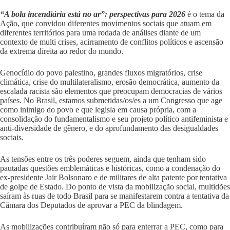
“A bola incendiária está no ar”: perspectivas para 2026
é o tema da
Ação, que convidou diferentes movimentos sociais que atuam em
diferentes territórios para uma rodada de análises diante de um
contexto de multi crises, acirramento de conflitos políticos e ascensão
da extrema direita ao redor do mundo.
Genocídio do povo palestino, grandes fluxos migratórios, crise
climática, crise do multilateralismo, erosão democrática, aumento da
escalada racista são elementos que preocupam democracias de vários
países. No Brasil, estamos submetidas/os/es a um Congresso que age
como inimigo do povo e que legisla em causa própria, com a
consolidação do fundamentalismo e seu projeto político antifeminista e
anti-diversidade de gênero, e do aprofundamento das desigualdades
sociais.
As tensões entre os três poderes seguem, ainda que tenham sido
pautadas questões emblemáticas e históricas, como a condenação do
ex-presidente Jair Bolsonaro e de militares de alta patente por tentativa
de golpe de Estado. Do ponto de vista da mobilização social, multidões
saíram às ruas de todo Brasil para se manifestarem contra a tentativa da
Câmara dos Deputados de aprovar a PEC da blindagem.
As mobilizações contribuíram não só para enterrar a PEC, como para