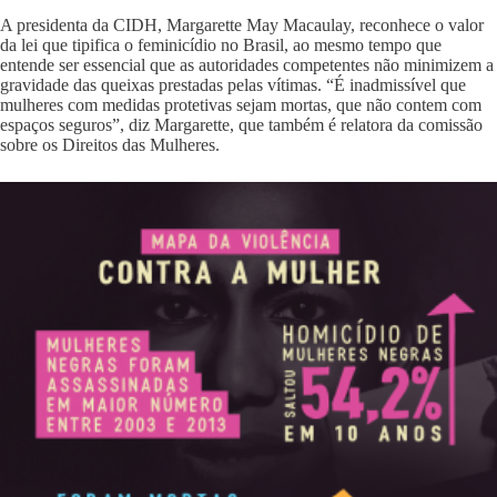
A presidenta da CIDH, Margarette May Macaulay, reconhece o valor
da lei que tipifica o feminicídio no Brasil, ao mesmo tempo que
entende ser essencial que as autoridades competentes não minimizem a
gravidade das queixas prestadas pelas vítimas. “É inadmissível que
mulheres com medidas protetivas sejam mortas, que não contem com
espaços seguros”, diz Margarette, que também é relatora da comissão
sobre os Direitos das Mulheres.