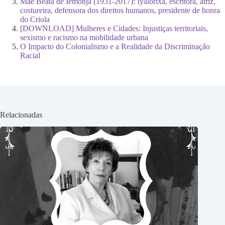
Mãe Beata de Iemonjá (1931-2017): Iyalorixá, escritora, atriz,
costureira, defensora dos direitos humanos, presidente de honra
do Criola
[DOWNLOAD] Mulheres e Cidades: Injustiças territoriais,
sexismo e racismo na mobilidade urbana
O Impacto do Colonialismo e a Realidade da Discriminação
Racial
Relacionadas