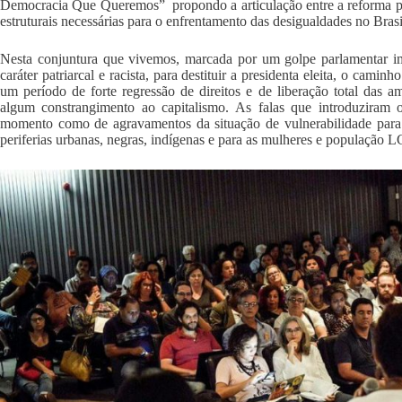
Democracia Que Queremos” propondo a articulação entre a reforma polí
estruturais necessárias para o enfrentamento das desigualdades no Brasi
Nesta conjuntura que vivemos, marcada por um golpe parlamentar i
caráter patriarcal e racista, para destituir a presidenta eleita, o camin
um período de forte regressão de direitos e de liberação total das a
algum constrangimento ao capitalismo. As falas que introduziram o
momento como de agravamentos da situação de vulnerabilidade para 
periferias urbanas, negras, indígenas e para as mulheres e população 