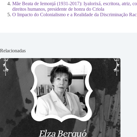
Mãe Beata de Iemonjá (1931-2017): Iyalorixá, escritora, atriz, co
direitos humanos, presidente de honra do Criola
O Impacto do Colonialismo e a Realidade da Discriminação Rac
Relacionadas