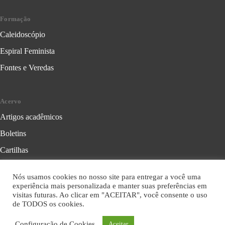
Formação
Caleidoscópio
Espiral Feminista
Fontes e Veredas
Acervo
Artigos acadêmicos
Boletins
Cartilhas
Cadernos de Crítica Feminista
Nós usamos cookies no nosso site para entregar a você uma
Folhetos
experiência mais personalizada e manter suas preferências em
visitas futuras. Ao clicar em "ACEITAR", você consente o uso
Livros
de TODOS os cookies.
Série Formação Política
Configuração de Cookies
Aceitar