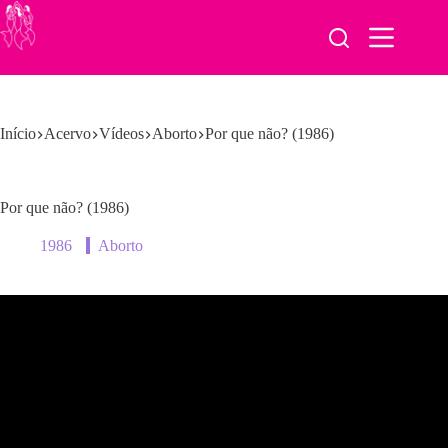
Pular
para
o
conteúdo
Início
Acervo
Vídeos
Aborto
Por que não? (1986)
Por que não? (1986)
1986
Aborto